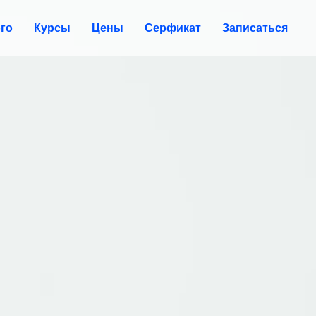
ого
Курсы
Цены
Серфикат
Записаться